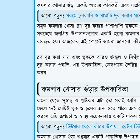
কমলার খোসার গুঁড়া একটি অত্যন্ত কার্যকরী এবং সাশ্রয়ী
আরো পড়ুনঃ
গরমে চুলকানি ও ঘামাচি দূর করার ঘরো
সমৃদ্ধ কমলার খোসা ব্রণ দূর করার পাশাপাশি ত্বককে 
সবচেয়ে জনপ্রিয় উপাদানগুলোর একটি হলো কমলার 
ব্যবহৃত হয়। আজকের এই পোস্টে আমরা জানবো, কীভা
ব্রণ দূর করা যায় এবং ত্বককে আরও উজ্জ্বল ও নিখুঁ
দূর করার পদ্ধতি, এর উপকারিতা, ফেসপ্যাক তৈরির 
করব।
কমলার খোসার গুঁড়ার উপকারিতা
কমলা খেতে সুস্বাদু ও পুষ্টিকর এটা তো সবাই জান
ফেলে দেই সেটিই ত্বক ও চুলের জন্য হতে পারে এক অম
করলে এটি রূপচর্চা ও স্বাস্থ্য সচেতনতায় একটি দারুণ
আরো পড়ুনঃ
টিউমার থেকে বাঁচার উপায় - ব্রেইন টি
কমলার খোসার গুঁড়া শুধুমাত্র একটি প্রাকৃতিক উপাদান নয