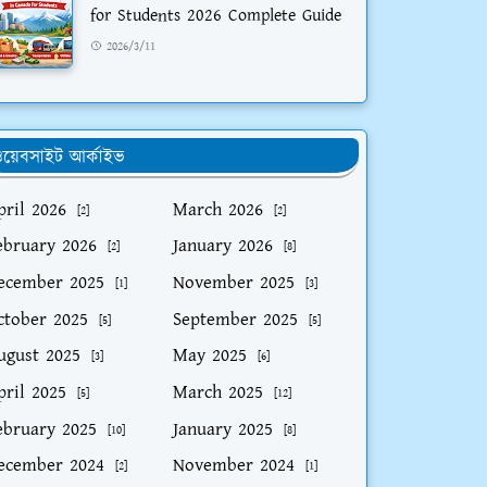
for Students 2026 Complete Guide
2026/3/11
য়েবসাইট আর্কাইভ
pril 2026
March 2026
[2]
[2]
ebruary 2026
January 2026
[2]
[8]
ecember 2025
November 2025
[1]
[3]
ctober 2025
September 2025
[5]
[5]
ugust 2025
May 2025
[3]
[6]
pril 2025
March 2025
[5]
[12]
ebruary 2025
January 2025
[10]
[8]
ecember 2024
November 2024
[2]
[1]