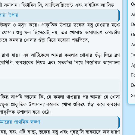
O
 সমাধান। ভিটামিন সি, অ্যান্টিঅক্সিডেন্ট এবং সাইট্রিক অ্যাসিড
A
য়া উপায়
D
উজ্জ্বল ও মসৃণ করে। প্রাকৃতিক উপায়ে ত্বকের যত্ন নেওয়ার মধ্যে
খোসা। শুধু ফল হিসেবেই নয়, এর খোসাও অসাধারণ রূপচর্চায়
O
বে কমলার খোসার গুঁড়া দিয়ে ঘরোয়া পদ্ধতিতে,
A
J
ত রাখা যায়। এই আর্টিকেলে আমরা কমলার খোসার গুঁড়া দিয়ে ব্রণ
রেসিপি, ব্যবহারের নিয়ম এবং সতর্কতা নিয়ে বিস্তারিত আলোচনা
A
F
D
S
ি। কিন্তু আপনি জানেন কি, যে কমলা খাওয়ার পর আমরা যে খোসা
ূল্য প্রাকৃতিক উপাদান? কমলার খোসা শুকিয়ে গুঁড়া করে ব্যবহার
 প্রাকৃতিক উপাদান হয়ে ওঠে।
উমারের প্রাথমিক লক্ষণ
়, বরং এটি স্বাস্থ্য, ত্বকের যত্ন এবং গৃহস্থালি ব্যবহারে অসাধারণ