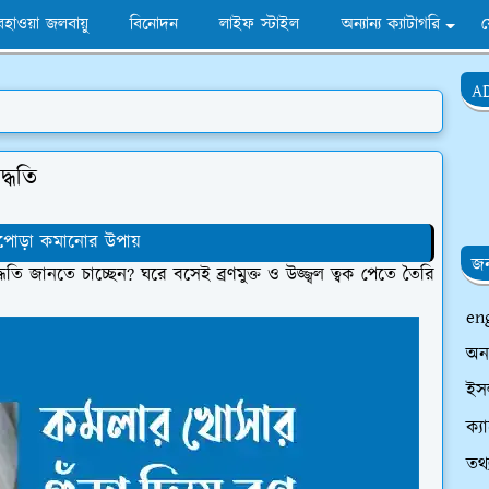
হাওয়া জলবায়ু
বিনোদন
লাইফ স্টাইল
অন্যান্য ক্যাটাগরি
A
দ্ধতি
লাপোড়া কমানোর উপায়
জন
তি জানতে চাচ্ছেন? ঘরে বসেই ব্রণমুক্ত ও উজ্জ্বল ত্বক পেতে তৈরি
en
অন
ইসল
ক্য
তথ্