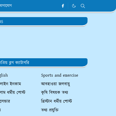
যোগাযোগ
DS
প্রিয় ব্লগ ক্যাটাগরি
glish
Sports and exercise
লাইন ইনকাম
আবহাওয়া জলবায়ু
াম ধর্মীয় পোস্ট
কৃষি বিষয়ক তথ্য
ালেন্ডার
খ্রিস্টান ধর্মীয় পোস্ট
য
তথ্য প্রযুক্তি