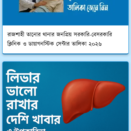
রাজশাহী তানোর থানার জনপ্রিয় সরকারি-বেসরকারি
ক্লিনিক ও ডায়াগনস্টিক সেন্টার তালিকা ২০২৬