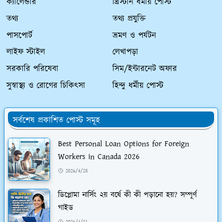
ক্যালেন্ডার
খ্রিস্টান ধর্মীয় পোস্ট
তথ্য
তথ্য প্রযুক্তি
পাসপোর্ট
ভ্রমণ ও পর্যটন
লাইফ স্টাইল
লেখাপড়া
সরকারি পরিষেবা
সিম/ইন্টারনেট অফার
সুস্বাস্থ্য ও রোগের চিকিৎসা
হিন্দু ধর্মীয় পোস্ট
সর্বশেষ প্রকাশিত পোস্ট সমূহ
Best Personal Loan Options for Foreign
Workers in Canada 2026
2026/4/28
ডিপ্লোমা নার্সিং ২য় বর্ষে কী কী পড়ানো হয়? সম্পূর্ণ
গাইড