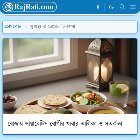
হোমপেজ
সুস্বাস্থ্য ও রোগের চিকিৎসা
রোজায় ডায়াবেটিস রোগীর খাবার তালিকা ও সতর্কতা