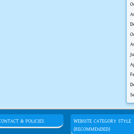
O
A
D
O
A
J
A
F
D
S
CONTACT & POLICIES
WEBSITE CATEGORY STYLE
(RECOMMENDED)