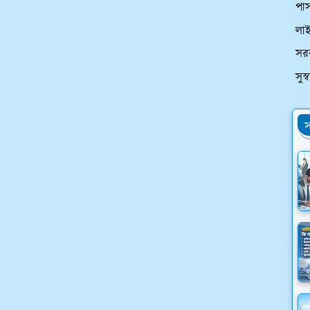
পাস
লা
সর
সুস
স