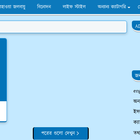
হাওয়া জলবায়ু
বিনোদন
লাইফ স্টাইল
অন্যান্য ক্যাটাগরি
A
জন
en
অন
ইসল
ক্য
তথ্
পরের গুলো দেখুন