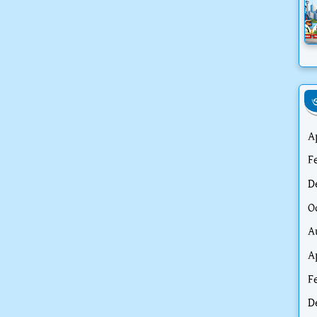
ও
A
F
D
O
A
A
F
D