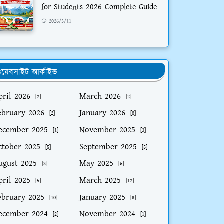
for Students 2026 Complete Guide
2026/3/11
য়েবসাইট আর্কাইভ
pril 2026
March 2026
[2]
[2]
ebruary 2026
January 2026
[2]
[8]
ecember 2025
November 2025
[1]
[3]
ctober 2025
September 2025
[5]
[5]
ugust 2025
May 2025
[3]
[6]
pril 2025
March 2025
[5]
[12]
ebruary 2025
January 2025
[10]
[8]
ecember 2024
November 2024
[2]
[1]