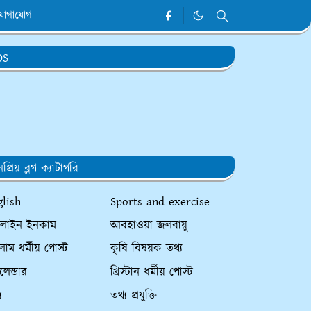
যোগাযোগ
DS
প্রিয় ব্লগ ক্যাটাগরি
glish
Sports and exercise
লাইন ইনকাম
আবহাওয়া জলবায়ু
াম ধর্মীয় পোস্ট
কৃষি বিষয়ক তথ্য
ালেন্ডার
খ্রিস্টান ধর্মীয় পোস্ট
য
তথ্য প্রযুক্তি