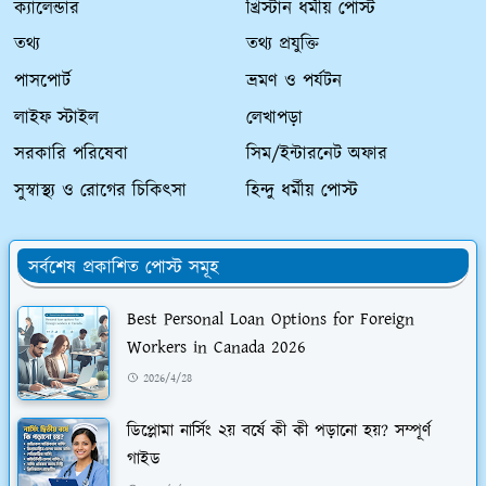
ক্যালেন্ডার
খ্রিস্টান ধর্মীয় পোস্ট
তথ্য
তথ্য প্রযুক্তি
পাসপোর্ট
ভ্রমণ ও পর্যটন
লাইফ স্টাইল
লেখাপড়া
সরকারি পরিষেবা
সিম/ইন্টারনেট অফার
সুস্বাস্থ্য ও রোগের চিকিৎসা
হিন্দু ধর্মীয় পোস্ট
সর্বশেষ প্রকাশিত পোস্ট সমূহ
Best Personal Loan Options for Foreign
Workers in Canada 2026
2026/4/28
ডিপ্লোমা নার্সিং ২য় বর্ষে কী কী পড়ানো হয়? সম্পূর্ণ
গাইড