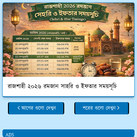
রাজশাহী ২০২৬ রমজান সাহরি ও ইফতার সময়সূচি
আগের গুলো দেখুন
পরের গুলো দেখুন
ADS