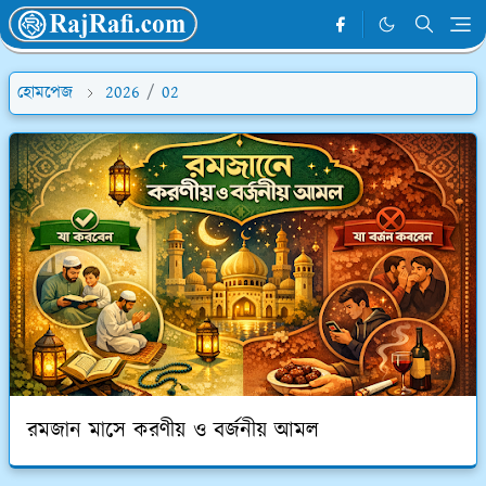
হোমপেজ
2026
/
02
রমজান মাসে করণীয় ও বর্জনীয় আমল