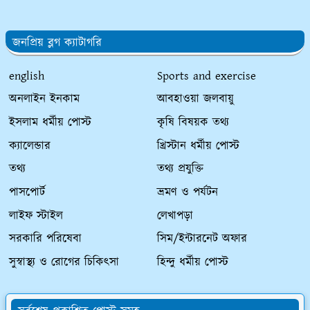
জনপ্রিয় ব্লগ ক্যাটাগরি
english
Sports and exercise
অনলাইন ইনকাম
আবহাওয়া জলবায়ু
ইসলাম ধর্মীয় পোস্ট
কৃষি বিষয়ক তথ্য
ক্যালেন্ডার
খ্রিস্টান ধর্মীয় পোস্ট
তথ্য
তথ্য প্রযুক্তি
পাসপোর্ট
ভ্রমণ ও পর্যটন
লাইফ স্টাইল
লেখাপড়া
সরকারি পরিষেবা
সিম/ইন্টারনেট অফার
সুস্বাস্থ্য ও রোগের চিকিৎসা
হিন্দু ধর্মীয় পোস্ট