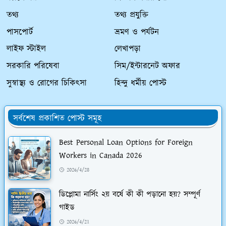
তথ্য
তথ্য প্রযুক্তি
পাসপোর্ট
ভ্রমণ ও পর্যটন
লাইফ স্টাইল
লেখাপড়া
সরকারি পরিষেবা
সিম/ইন্টারনেট অফার
সুস্বাস্থ্য ও রোগের চিকিৎসা
হিন্দু ধর্মীয় পোস্ট
সর্বশেষ প্রকাশিত পোস্ট সমূহ
Best Personal Loan Options for Foreign
Workers in Canada 2026
2026/4/28
ডিপ্লোমা নার্সিং ২য় বর্ষে কী কী পড়ানো হয়? সম্পূর্ণ
গাইড
2026/4/21