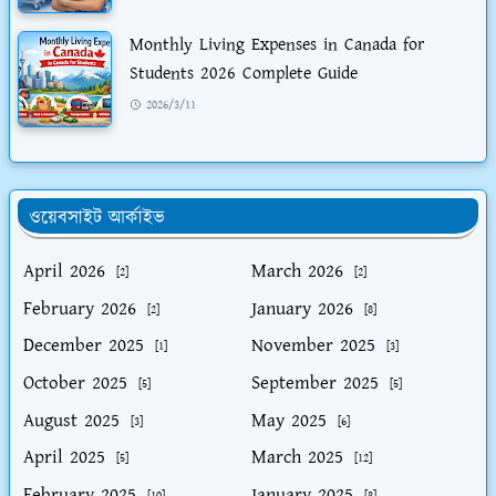
Monthly Living Expenses in Canada for
Students 2026 Complete Guide
2026/3/11
ওয়েবসাইট আর্কাইভ
April 2026
March 2026
[2]
[2]
February 2026
January 2026
[2]
[8]
December 2025
November 2025
[1]
[3]
October 2025
September 2025
[5]
[5]
August 2025
May 2025
[3]
[6]
April 2025
March 2025
[5]
[12]
February 2025
January 2025
[10]
[8]