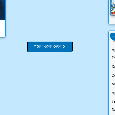
ও
পরের গুলো দেখুন
A
F
D
O
A
A
F
D