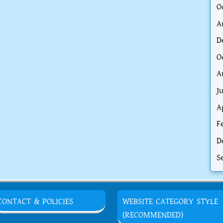
O
A
D
O
A
J
A
F
D
S
CONTACT & POLICIES
WEBSITE CATEGORY STYLE
(RECOMMENDED)