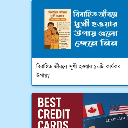
বিবাহিত জীবনে সুখী হওয়ার ১০টি কার্যকর
উপায়?