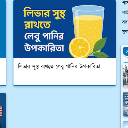
পাস
লা
সর
সুস
স
লিভার সুস্থ রাখতে লেবু পানির উপকারিতা