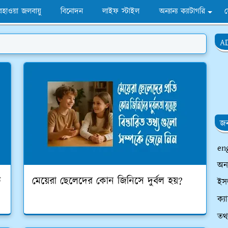
হাওয়া জলবায়ু
বিনোদন
লাইফ স্টাইল
অন্যান্য ক্যাটাগরি
A
জন
en
অন
ি
মেয়েরা ছেলেদের কোন জিনিসে দুর্বল হয়?
ইসল
ক্য
তথ্