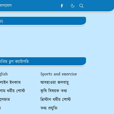
যোগাযোগ
DS
প্রিয় ব্লগ ক্যাটাগরি
glish
Sports and exercise
লাইন ইনকাম
আবহাওয়া জলবায়ু
াম ধর্মীয় পোস্ট
কৃষি বিষয়ক তথ্য
ালেন্ডার
খ্রিস্টান ধর্মীয় পোস্ট
য
তথ্য প্রযুক্তি