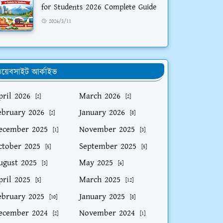
for Students 2026 Complete Guide
2026/3/11
য়েবসাইট আর্কাইভ
pril 2026
March 2026
[2]
[2]
ebruary 2026
January 2026
[2]
[8]
ecember 2025
November 2025
[1]
[3]
ctober 2025
September 2025
[5]
[5]
ugust 2025
May 2025
[3]
[6]
pril 2025
March 2025
[5]
[12]
ebruary 2025
January 2025
[10]
[8]
ecember 2024
November 2024
[2]
[1]