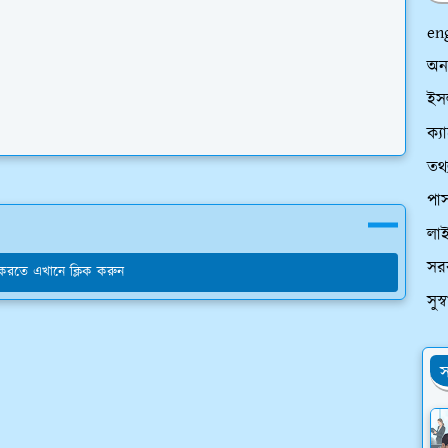
en
অন
ইসল
ক্য
তথ্
পাস
লা
সর
য করতে এখানে ক্লিক করুন
সুস
স