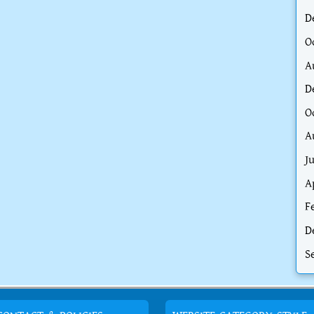
D
O
A
D
O
A
J
A
F
D
S