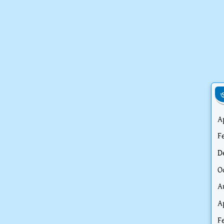
ও
A
F
D
O
A
A
F