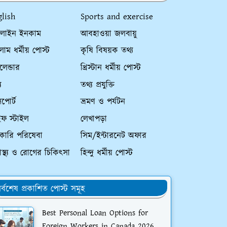
glish
Sports and exercise
লাইন ইনকাম
আবহাওয়া জলবায়ু
াম ধর্মীয় পোস্ট
কৃষি বিষয়ক তথ্য
ালেন্ডার
খ্রিস্টান ধর্মীয় পোস্ট
য
তথ্য প্রযুক্তি
পোর্ট
ভ্রমণ ও পর্যটন
ইফ স্টাইল
লেখাপড়া
কারি পরিষেবা
সিম/ইন্টারনেট অফার
্বাস্থ্য ও রোগের চিকিৎসা
হিন্দু ধর্মীয় পোস্ট
র্বশেষ প্রকাশিত পোস্ট সমূহ
Best Personal Loan Options for
Foreign Workers in Canada 2026