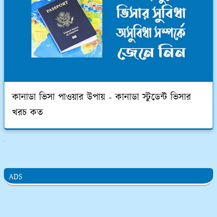
কানাডা ভিসা পাওয়ার উপায় - কানাডা স্টুডেন্ট ভিসার
খরচ কত
ুলো দেখুন
ADS