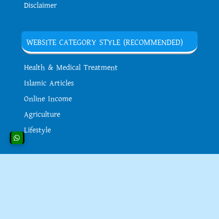
Disclaimer
WEBSITE CATEGORY STYLE (RECOMMENDED)
Health & Medical Treatment
Islamic Articles
Online Income
Agriculture
Lifestyle
আমাদের উদ্দেশ্য
Raj Rafi.com এর বর্তমান অ্যাডমিন
কমল বেসরা,
এই
ওয়েবসাইটে বিভিন্ন ধরনের ব্লগ পোস্ট বা আর্টিকেল প্রতিনিয়ত
পাবলিশ করা হয়ে থাকে। এছাড়াও এই ওয়েবসাইটের আসল