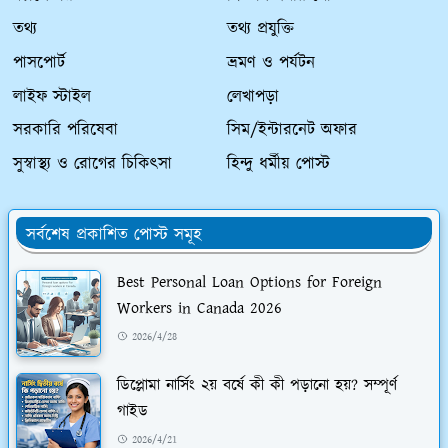
তথ্য
তথ্য প্রযুক্তি
পাসপোর্ট
ভ্রমণ ও পর্যটন
লাইফ স্টাইল
লেখাপড়া
সরকারি পরিষেবা
সিম/ইন্টারনেট অফার
সুস্বাস্থ্য ও রোগের চিকিৎসা
হিন্দু ধর্মীয় পোস্ট
সর্বশেষ প্রকাশিত পোস্ট সমূহ
Best Personal Loan Options for Foreign
Workers in Canada 2026
2026/4/28
ডিপ্লোমা নার্সিং ২য় বর্ষে কী কী পড়ানো হয়? সম্পূর্ণ
গাইড
2026/4/21