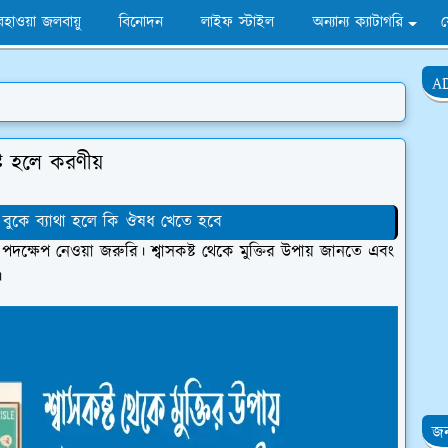
হাওয়া জলবায়ু
বিনোদন
লাইফ স্টাইল
অন্যান্য ক্যাটাগরি
A
ষ্ট হলে করণীয়
- বুকে ব্যাথা হলে কি ঔষধ খেতে হবে
ী পদক্ষেপ নেওয়া জরুরি। শ্বাসকষ্ট থেকে মুক্তির উপায় জানতে এবং
।
জন