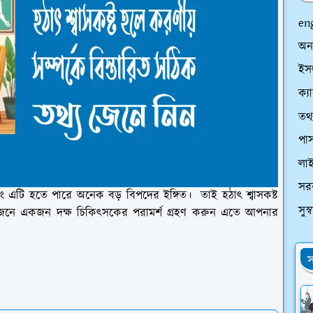
en
অন
ইসল
ক্য
তথ্
পাস
লা
সর
 বরং এটি হতে পারে অনেক বড় বিপদের ইঙ্গিত। তাই হঠাৎ শ্বাসকষ্ট
সুস
্রয়োজনে একজন দক্ষ চিকিৎসকের পরামর্শ গ্রহণ করুন এতে আপনার
স