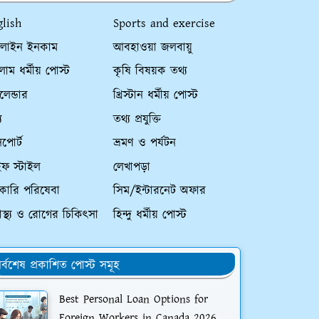
glish
Sports and exercise
লাইন ইনকাম
আবহাওয়া জলবায়ু
াম ধর্মীয় পোস্ট
কৃষি বিষয়ক তথ্য
ালেন্ডার
খ্রিস্টান ধর্মীয় পোস্ট
য
তথ্য প্রযুক্তি
পোর্ট
ভ্রমণ ও পর্যটন
ইফ স্টাইল
লেখাপড়া
কারি পরিষেবা
সিম/ইন্টারনেট অফার
্বাস্থ্য ও রোগের চিকিৎসা
হিন্দু ধর্মীয় পোস্ট
র্বশেষ প্রকাশিত পোস্ট সমূহ
Best Personal Loan Options for
Foreign Workers in Canada 2026