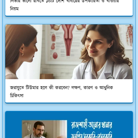
লিভার ভালো রাখতে ১০টি দেশি খাবারের উপকারিতা ও খাওয়ার
নিয়ম
জরায়ুতে টিউমার হলে কী করবেন? লক্ষণ, কারণ ও আধুনিক
চিকিৎসা