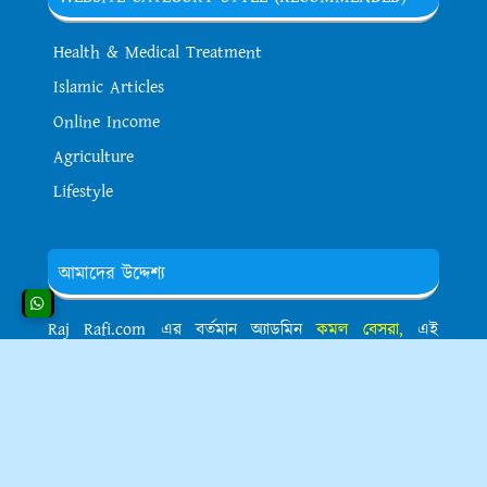
Health & Medical Treatment
Islamic Articles
Online Income
Agriculture
Lifestyle
আমাদের উদ্দেশ্য
Raj Rafi.com এর বর্তমান অ্যাডমিন
কমল বেসরা,
এই
ওয়েবসাইটে বিভিন্ন ধরনের ব্লগ পোস্ট বা আর্টিকেল প্রতিনিয়ত
পাবলিশ করা হয়ে থাকে। এছাড়াও এই ওয়েবসাইটের আসল
উদ্দেশ্য হলো যে, পাঠকদের জ্ঞান সমৃদ্ধ করা এবং সঠিক তথ্য
প্রচার মূল লক্ষ্য।