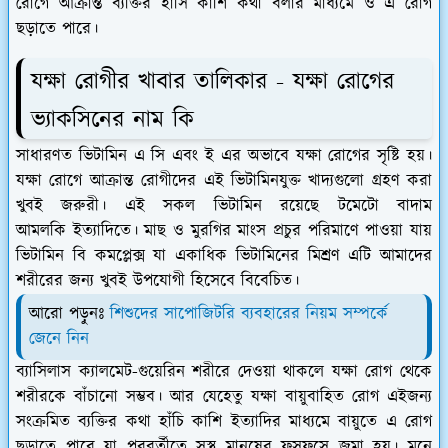
রোগে আক্রান্ত ব্যক্তির হাসি কাশি কথা বলার মাধ্যমে ও এ রোগ
ছড়াতে পারে।
যক্ষা রোগীর খাবার তালিকার - যক্ষা রোগের
ভ্যাকসিনের নাম কি
সাধারণত ভিটামিন এ সি এবং ই এর অভাবে যক্ষা রোগের সৃষ্টি হয়।
যক্ষা রোগে আক্রান্ত রোগীদের এই ভিটামিনযুক্ত খাদ্যগুলো গ্রহণ করা
খুবই জরুরী। এই সকল ভিটামিন রয়েছে টমেটো বাদাম
আমলকি ইত্যাদিতে। মাছ ও মুরগির মাংস প্রচুর পরিমাণে পাওয়া যায়
ভিটামিন বি কমপ্লেক্স যা একাধিক ভিটামিনের মিশ্রণ এটি আমাদের
শরীরের জন্য খুবই উপযোগী হিসেবে বিবেচিত।
আরো পড়ুনঃ
শিশুদের সাপোজিটরি ব্যবহারের নিয়ম সম্পর্কে
জেনে নিন
ব্যাসিলাস ক্যালমেট-গুয়েরিন শরীরে দেওয়া থাকলে যক্ষা রোগ থেকে
শরীরকে বাঁচানো সম্ভব। আর যেহেতু যক্ষা বায়ুবাহিত রোগ এইজন্য
সংক্রমিত ব্যক্তির কথা হাঁচি কাশি ইত্যাদির মাধ্যমে বায়ুতে এ রোগ
ছড়াতে পারে যা পরবর্তীতে সুস্থ মানুষের ফুসফুসে জমা হয়। মনে