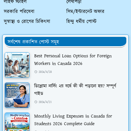
লাইফ স্টাইল
লেখাপড়া
সরকারি পরিষেবা
সিম/ইন্টারনেট অফার
সুস্বাস্থ্য ও রোগের চিকিৎসা
হিন্দু ধর্মীয় পোস্ট
সর্বশেষ প্রকাশিত পোস্ট সমূহ
Best Personal Loan Options for Foreign
Workers in Canada 2026
2026/4/28
ডিপ্লোমা নার্সিং ২য় বর্ষে কী কী পড়ানো হয়? সম্পূর্ণ
গাইড
2026/4/21
Monthly Living Expenses in Canada for
Students 2026 Complete Guide