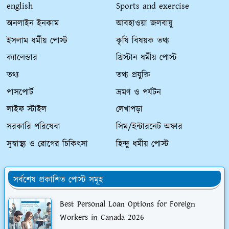
english
Sports and exercise
অনলাইন ইনকাম
আবহাওয়া জলবায়ু
ইসলাম ধর্মীয় পোস্ট
কৃষি বিষয়ক তথ্য
ক্যালেন্ডার
খ্রিস্টান ধর্মীয় পোস্ট
তথ্য
তথ্য প্রযুক্তি
পাসপোর্ট
ভ্রমণ ও পর্যটন
লাইফ স্টাইল
লেখাপড়া
সরকারি পরিষেবা
সিম/ইন্টারনেট অফার
সুস্বাস্থ্য ও রোগের চিকিৎসা
হিন্দু ধর্মীয় পোস্ট
সর্বশেষ প্রকাশিত পোস্ট সমূহ
Best Personal Loan Options for Foreign
Workers in Canada 2026