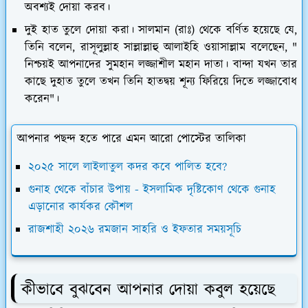
অবশ্যই দোয়া করব।
দুই হাত তুলে দোয়া করা। সালমান (রাঃ) থেকে বর্ণিত হয়েছে যে,
তিনি বলেন, রাসূলুল্লাহ সাল্লাল্লাহু আলাইহি ওয়াসাল্লাম বলেছেন, "
নিশ্চয়ই আপনাদের সুমহান লজ্জাশীল মহান দাতা। বান্দা যখন তার
কাছে দুহাত তুলে তখন তিনি হাতদ্বয় শূন্য ফিরিয়ে দিতে লজ্জাবোধ
করেন"।
আপনার পছন্দ হতে পারে এমন আরো পোস্টের তালিকা
২০২৫ সালে লাইলাতুল কদর কবে পালিত হবে?
গুনাহ থেকে বাঁচার উপায় - ইসলামিক দৃষ্টিকোণ থেকে গুনাহ
এড়ানোর কার্যকর কৌশল
রাজশাহী ২০২৬ রমজান সাহরি ও ইফতার সময়সূচি
কীভাবে বুঝবেন আপনার দোয়া কবুল হয়েছে