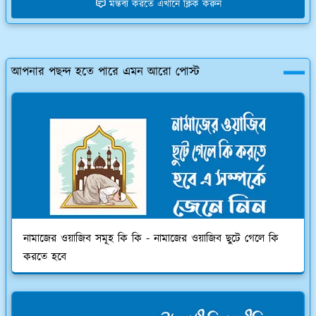
মন্তব্য করতে এখানে ক্লিক করুন
আপনার পছন্দ হতে পারে এমন আরো পোস্ট
নামাজের ওয়াজিব সমূহ কি কি - নামাজের ওয়াজিব ছুটে গেলে কি
করতে হবে