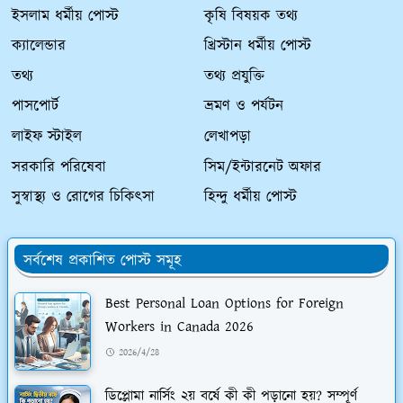
ইসলাম ধর্মীয় পোস্ট
কৃষি বিষয়ক তথ্য
ক্যালেন্ডার
খ্রিস্টান ধর্মীয় পোস্ট
তথ্য
তথ্য প্রযুক্তি
পাসপোর্ট
ভ্রমণ ও পর্যটন
লাইফ স্টাইল
লেখাপড়া
সরকারি পরিষেবা
সিম/ইন্টারনেট অফার
সুস্বাস্থ্য ও রোগের চিকিৎসা
হিন্দু ধর্মীয় পোস্ট
সর্বশেষ প্রকাশিত পোস্ট সমূহ
Best Personal Loan Options for Foreign
Workers in Canada 2026
2026/4/28
ডিপ্লোমা নার্সিং ২য় বর্ষে কী কী পড়ানো হয়? সম্পূর্ণ