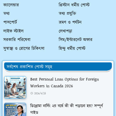
ক্যালেন্ডার
খ্রিস্টান ধর্মীয় পোস্ট
তথ্য
তথ্য প্রযুক্তি
পাসপোর্ট
ভ্রমণ ও পর্যটন
লাইফ স্টাইল
লেখাপড়া
সরকারি পরিষেবা
সিম/ইন্টারনেট অফার
সুস্বাস্থ্য ও রোগের চিকিৎসা
হিন্দু ধর্মীয় পোস্ট
সর্বশেষ প্রকাশিত পোস্ট সমূহ
Best Personal Loan Options for Foreign
Workers in Canada 2026
2026/4/28
ডিপ্লোমা নার্সিং ২য় বর্ষে কী কী পড়ানো হয়? সম্পূর্ণ
গাইড