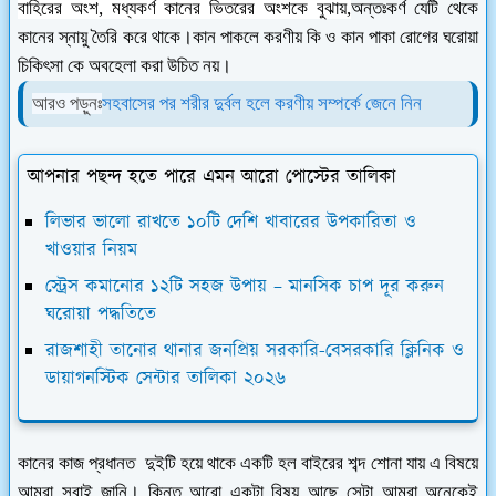
বাহিরের অংশ, মধ্য
কর্ণ কানের ভিতরের অংশকে বুঝায়,
অন্তঃকর্ণ যেটি থেকে
কানের স্নায়ু তৈরি করে থাকে।
কান পাকলে করণীয় কি ও কান পাকা রোগের ঘরোয়া
চিকিৎসা কে অবহেলা করা উচিত নয়।
সহবাসের পর শরীর দুর্বল হলে করণীয় সম্পর্কে জেনে নিন
আরও পড়ুনঃ
আপনার পছন্দ হতে পারে এমন আরো পোস্টের তালিকা
লিভার ভালো রাখতে ১০টি দেশি খাবারের উপকারিতা ও
খাওয়ার নিয়ম
স্ট্রেস কমানোর ১২টি সহজ উপায় – মানসিক চাপ দূর করুন
ঘরোয়া পদ্ধতিতে
রাজশাহী তানোর থানার জনপ্রিয় সরকারি-বেসরকারি ক্লিনিক ও
ডায়াগনস্টিক সেন্টার তালিকা ২০২৬
কানের কাজ প্রধানত দুইটি হয়ে থাকে একটি হল বাইরের শব্দ শোনা যায় এ বিষয়ে
আমরা সবাই জানি। কিন্তু আরো একটা বিষয় আছে সেটা আমরা অনেকেই