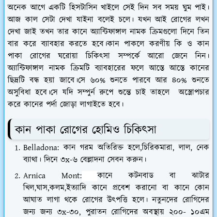
অনেক আগে একটি হিসটাসিন খাইলে সেই দিন সব সময় ঘুম পাই।
আজ কাল সেটা দেখা যাইনা বলেই চলে। যখন আই রোগের লখন
দেখা জাই তখন তার কানে অ্যান্টিফাঙ্গাল নামক ক্রিমগুলো দিনে তিন
বার করে ব্যাবহার করতে হবে।কান পাকলে করণীয় কি ও কান
পাকা রোগের ঘরোয়া চিকিৎসা সম্পর্কে আরো জেনে নিন।
অ্যান্টিফাঙ্গাল নামক ক্রিমটি ব্যাবহারের ফলে আস্তে আস্তে কানের
ছিদ্রটি বন্ধ হয়া জাবে।সে ৬০% শুনতে পারবে আর ৪০% শুনতে
অসুবিধা হবে।সে যদি সম্পুর্ন রুপে শুন্তে চাই তাহলে অস্ত্রোপচার
করে কানের পর্দা জোড়া লাগাইতে হবে।
কান পাকা রোগের হোমিও চিকিৎসা
Belladona:
কান গরম অতিরিক্ত হলে,চিরিকমারা, লাল, নেক
ব্যাথা। দিনে ৩x-৬ বেল্লাদনা সেবন করুন।
Arnica Mont:
কানে কটনবাড বা ঝাটার
খিল,ঘাস,কলম,ইত্যাদি কানে প্রবেশ করানো বা কানে কোন
আঘাত লাগা থকে রোগের উৎপত্তি হলে। নতুনদের রোগিদের
জন্য জন্য ৩x-৩০, পুরাতন রোগিদের অবস্থায় ২০০- ১০এম