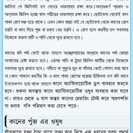
জানিনা সে জিনিসটা হল দেহের ভারসাম্য রক্ষা করে।
অন্তঃকর্ণ প্রধান ও
অন্যতম জিনিস হচ্ছে কান শরীরের ভারসাম্য রক্ষা করে। ছোটবেলা থেকেই কান
পাকা রোগ শুরু হয়ে থাকে। এমন কোন বাচ্চা নাই যে ছোটবেলা থেকে কানের রোগ
হয়নি বা কান দিয়ে পূজ বা রক্ত বের হয়নি। এ রোগ হলে করনীয় হল সবসময়
নিজেকে কয়লা মাটি ও পানি থেকে দূরে রাখতে হবে।
কানের যদি পর্দা ফেটে থাকে তাহলে অস্ত্রোপচারের মাধ্যমে কানের পর্দা জোড়া
লাগানোর চেষ্টা করতে হবে। এরপর পানি বা ঠান্ডা জিনিস জাতীয় থেকে নিজেকে
সবসময় দূরে রাখতে হবে। নদীতে বা পুকুরে ডুব বা সাঁতার কেটে গোসল করা যাবে
না।
কান পাকলে করণীয় কি ও কান পাকা রোগের ঘরোয়া চিকিৎসা হল যদি কানে
কানে অ্যান্টিবায়োটিক ড্রপ ব্যবহার করতে
ইনফেকশন হয়ে থাকে তাহলে
হবে। শুকনা অবস্থায় কানে অ্যান্টিবায়োটিক ওষুধ ব্যবহার করা যাবে
না। প্রায়৩ থেকে ৬ মাস অন্তর কানের হেয়ারিং টেস্ট করে স্মরণশক্তি
বা শুনার গতি পরিমাণ করা যেতে পারে।
কানের পুঁজ এর ওষুধ
শীতকালে যখন ঠান্ডা লাগে তখন কান দিয়ে এক ধরনের তরল পদার্থ