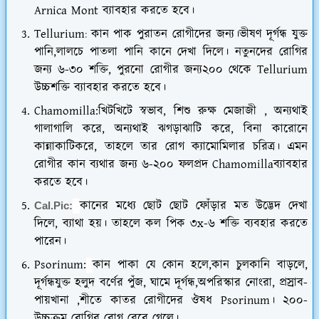
Arnica Mont ব্যাবহার করতে হবে।
Tellurium
কান পাক পুরাতন রোগীদের জন্য।ভীষণ দূর্গন্ধ যুক্ত
:
পানি,লালচে পাতলা পানি কানে দেখা দিলে। নতুনদের রোগির
জন্য ৬-৩০ শক্তি, পুরনো রোগীর জন্য২০০ থেকে Tellurium
উচ্চশক্তি ব্যাবহার করতে হবে।
Chamomilla:
খিটখিটে স্বভাব, শিশু রুক্ষ মেজাজী , অন্যথাই
গালাগালি করে, অন্যথাই ঝগড়াঝাটি করে, বিনা কারোনে
কান্নাকাটিকরে, তাহলে তার রোগ ক্যামোমিলার চরিত্র। এমন
রোগীর কান ব্যথার জন্য ৬-২০০ ফলপ্রদ Chamomillaব্যাবহার
করতে হবে।
কানের মধ্যে ছোট ছোট ফোঁড়ার মত উদ্ভেদ দেখা
Cal.Pic:
দিলে, ব্যাথা হয়। তাহলে কল পিক ৩x-৬ শক্তি ব্যবহার করতে
পারেন।
Psorinum:
কান পাকা যে কোন হলে,কান চুলকানি বাড়লে,
দূর্গন্ধযুক্ত হলুদ বর্ণের পুঁজ, ঘামে দূর্গন্ধ,অপরিস্কার নোংরা, প্রস্রাব-
পায়খানা ,শীতে কাতর রোগীদের ঔষধ Psorinum। ২০০-
উচ্চক্রম রোগির রোগ বেরে গেলে।