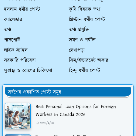
ইসলাম ধর্মীয় পোস্ট
কৃষি বিষয়ক তথ্য
ক্যালেন্ডার
খ্রিস্টান ধর্মীয় পোস্ট
তথ্য
তথ্য প্রযুক্তি
পাসপোর্ট
ভ্রমণ ও পর্যটন
লাইফ স্টাইল
লেখাপড়া
সরকারি পরিষেবা
সিম/ইন্টারনেট অফার
সুস্বাস্থ্য ও রোগের চিকিৎসা
হিন্দু ধর্মীয় পোস্ট
সর্বশেষ প্রকাশিত পোস্ট সমূহ
Best Personal Loan Options for Foreign
Workers in Canada 2026
2026/4/28