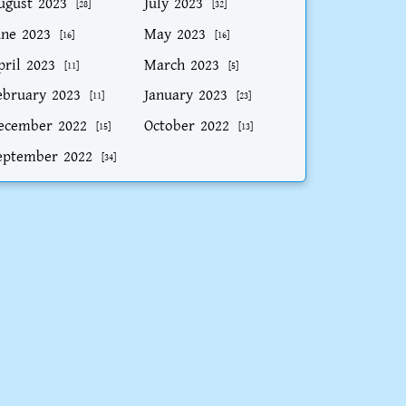
ugust 2023
July 2023
[28]
[32]
une 2023
May 2023
[16]
[16]
pril 2023
March 2023
[11]
[5]
ebruary 2023
January 2023
[11]
[23]
ecember 2022
October 2022
[15]
[13]
eptember 2022
[34]