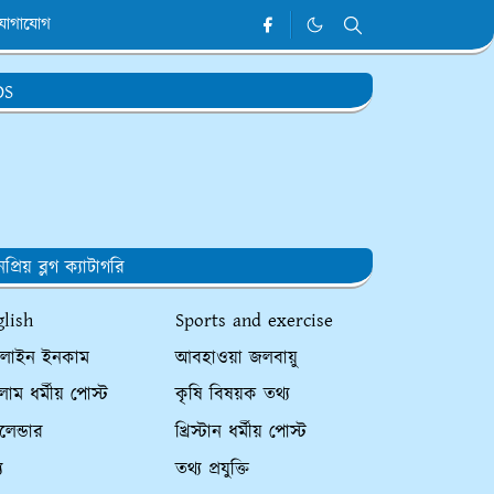
যোগাযোগ
DS
প্রিয় ব্লগ ক্যাটাগরি
glish
Sports and exercise
লাইন ইনকাম
আবহাওয়া জলবায়ু
াম ধর্মীয় পোস্ট
কৃষি বিষয়ক তথ্য
ালেন্ডার
খ্রিস্টান ধর্মীয় পোস্ট
য
তথ্য প্রযুক্তি