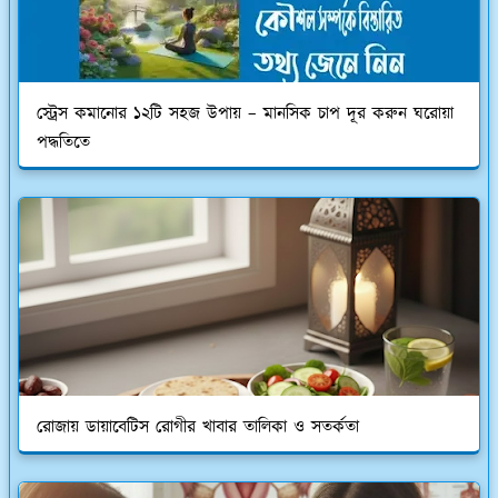
স্ট্রেস কমানোর ১২টি সহজ উপায় – মানসিক চাপ দূর করুন ঘরোয়া
পদ্ধতিতে
রোজায় ডায়াবেটিস রোগীর খাবার তালিকা ও সতর্কতা