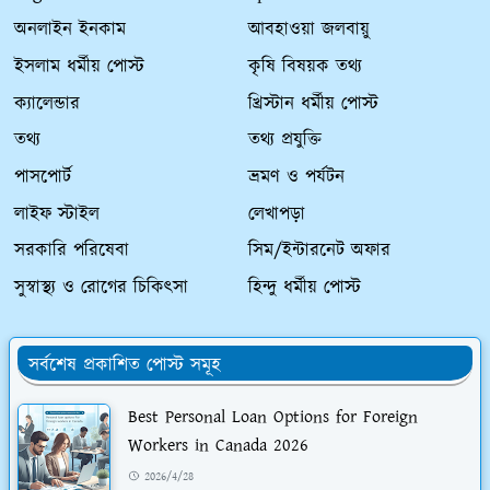
অনলাইন ইনকাম
আবহাওয়া জলবায়ু
ইসলাম ধর্মীয় পোস্ট
কৃষি বিষয়ক তথ্য
ক্যালেন্ডার
খ্রিস্টান ধর্মীয় পোস্ট
তথ্য
তথ্য প্রযুক্তি
পাসপোর্ট
ভ্রমণ ও পর্যটন
লাইফ স্টাইল
লেখাপড়া
সরকারি পরিষেবা
সিম/ইন্টারনেট অফার
সুস্বাস্থ্য ও রোগের চিকিৎসা
হিন্দু ধর্মীয় পোস্ট
সর্বশেষ প্রকাশিত পোস্ট সমূহ
Best Personal Loan Options for Foreign
Workers in Canada 2026
2026/4/28