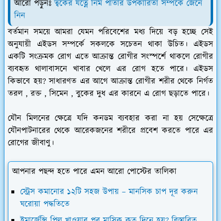
আরো পড়ুনঃ
ত্বকের যত্নে নিম পাতার উপকারিতা সম্পর্কে জেনে
নিন
বর্তমান সময়ে আমরা যেমন পরিবেশের মধ্য দিয়ে বড় হচ্ছে সেই
অনুযায়ী এইডস সম্পর্কে সকলকে সচেতন থাকা উচিত। এইডস
একটি সংক্রমক রোগ এতে আক্রান্ত রোগীর সংস্পর্শে থাকলে রোগীর
ব্যবহৃত থালাবাসনে খাবার খেলে এর রোগ হতে পারে। এইডস
কিভাবে হয়? সাধারণত এর আগে আক্রান্ত রোগীর শরীর থেকে নির্গত
তরল , রক্ত , সিমেন , বুকের দুধ এর কারনে এ রোগ ছড়াতে পারে।
যৌন মিলনের ক্ষেত্রে যদি কনডম ব্যবহার করা না হয় সেক্ষেত্রে
যৌনপাটনারের থেকে আরেকজনের শরীরে প্রবেশ করতে পারে এর
রোগের জীবাণু।
আপনার পছন্দ হতে পারে এমন আরো পোস্টের তালিকা
স্ট্রেস কমানোর ১২টি সহজ উপায় – মানসিক চাপ দূর করুন
ঘরোয়া পদ্ধতিতে
ইমার্জেন্সি পিল খাওয়ার পর মাসিক কত দিনে হয়? বিস্তারিত