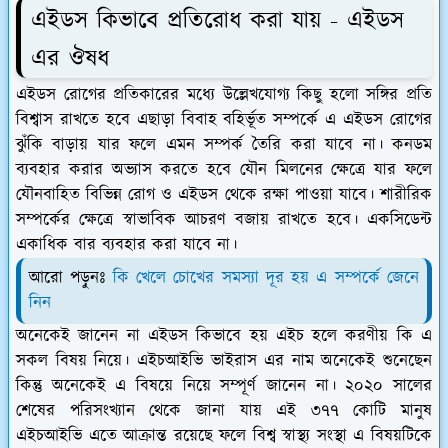
এইডস কিভাবে প্রতিরোধ করা যায় - এইডস
এর ঔষধ
এইডস রোগের প্রতিকারের মধ্যে উল্লেখযোগ্য কিছু হলো সঙ্গির প্রতি
বিশ্বাস রাখতে হবে এছাড়া বিবাহ বহির্ভূত সম্পর্কে এ এইডস রোগের
ঝুঁকি বাড়ায় যার ফলে এমন সম্পর্ক তৈরি করা যাবে না। কনডম
ব্যবহার করার অভ্যাস করতে হবে যৌন মিলনের ক্ষেত্রে যার ফলে
যৌনবাহিত বিভিন্ন রোগ ও এইডস থেকে রক্ষা পাওয়া যাবে। শারীরিক
সম্পর্কের ক্ষেত্রে স্বাভাবিক আচরণ বজায় রাখতে হবে। একসিডেন্ট
একাধিক বার ব্যবহার করা যাবে না।
আরো পড়ুনঃ
কি খেলে চোখের সমস্যা দূর হয় এ সম্পর্কে জেনে
নিন
অনেকেই জানেন না এইডস কিভাবে হয় এইচ হলে করণীয় কি এ
সকল বিষয় নিয়ে। এইচআইভি ভাইরাস এর নাম অনেকেই শুনেছেন
কিন্তু অনেকেই এ বিষয়ে নিয়ে সম্পূর্ণ জানেন না। ২০২০ সালের
শেষের পরিসংখ্যান থেকে জানা যায় এই ৩৭৭ কোটি মানুষ
এইচআইভি এতে আক্রান্ত রয়েছে ফলে বিশ্ব স্বাস্থ্য সংস্থা এ বিষয়টিকে