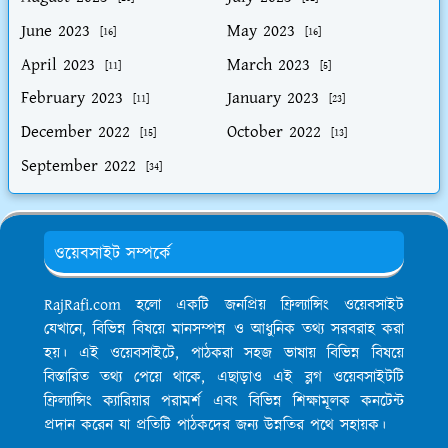
June 2023
May 2023
[16]
[16]
April 2023
March 2023
[11]
[5]
February 2023
January 2023
[11]
[23]
December 2022
October 2022
[15]
[13]
September 2022
[34]
ওয়েবসাইট সম্পর্কে
RajRafi.com হলো একটি জনপ্রিয় ফ্রিল্যান্সিং ওয়েবসাইট
যেখানে, বিভিন্ন বিষয়ে মানসম্পন্ন ও আধুনিক তথ্য সরবরাহ করা
হয়। এই ওয়েবসাইটে, পাঠকরা সহজ ভাষায় বিভিন্ন বিষয়ে
বিস্তারিত তথ্য পেয়ে থাকে, এছাড়াও এই ব্লগ ওয়েবসাইটটি
ফ্রিল্যান্সিং ক্যারিয়ার পরামর্শ এবং বিভিন্ন শিক্ষামূলক কনটেন্ট
প্রদান করেন যা প্রতিটি পাঠকদের জন্য উন্নতির পথে সহায়ক।