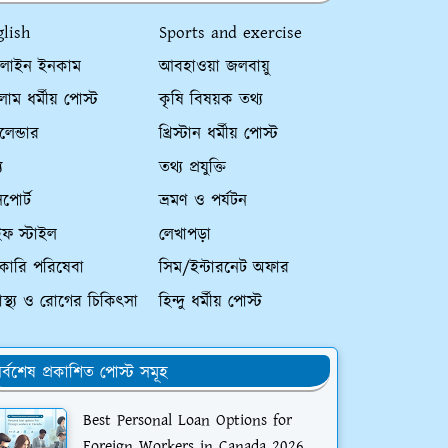
glish
Sports and exercise
লাইন ইনকাম
আবহাওয়া জলবায়ু
াম ধর্মীয় পোস্ট
কৃষি বিষয়ক তথ্য
ালেন্ডার
খ্রিস্টান ধর্মীয় পোস্ট
য
তথ্য প্রযুক্তি
পোর্ট
ভ্রমণ ও পর্যটন
ইফ স্টাইল
লেখাপড়া
কারি পরিষেবা
সিম/ইন্টারনেট অফার
্বাস্থ্য ও রোগের চিকিৎসা
হিন্দু ধর্মীয় পোস্ট
র্বশেষ প্রকাশিত পোস্ট সমূহ
Best Personal Loan Options for
Foreign Workers in Canada 2026