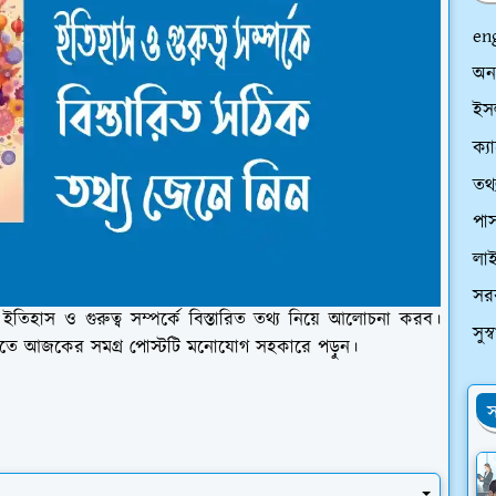
en
অন
ইসল
ক্য
তথ্
পাস
লা
সর
িহাস ও গুরুত্ব সম্পর্কে বিস্তারিত তথ্য নিয়ে আলোচনা করব।
সুস
 জানতে আজকের সমগ্র পোস্টটি মনোযোগ সহকারে পড়ুন।
স