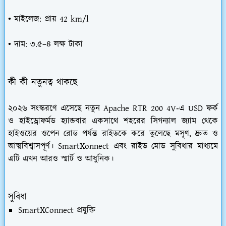
• মাইলেজ: প্রায় 42 km/l
• দাম: ৩.৫–৪ লক্ষ টাকা
কী কী নতুনত্ব থাকছে
২০২৬ সংস্করণে এসেছে নতুন Apache RTR 200 4V‑এ USD ফর্ক
ও হাইড্রোফর্মড হ্যান্ডবার একসাথে শহরের সিগন্যাল জ্যাম থেকে
হাইওয়ের ওপেন রোড পর্যন্ত রাইডকে করে তুলেছে মসৃণ, দ্রুত ও
আত্মবিশ্বাসপূর্ণ। SmartXonnect এবং রাইড মোড সুবিধার মাধ্যমে
এটি এখন আরও স্মার্ট ও আধুনিক।
সুবিধা
SmartXConnect প্রযুক্তি