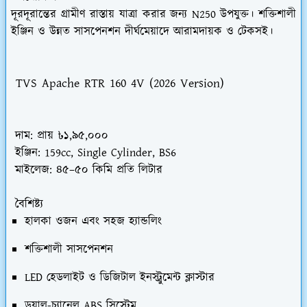
দূরদূরান্তের গ্রামীণ রাস্তায় যাত্রা করার জন্য N250 উপযুক্ত। শক্তিশালী
ইঞ্জিন ও উন্নত সাসপেনশন দীর্ঘমেয়াদে আরামদায়ক ও টেকসই।
TVS Apache RTR 160 4V (2026 Version)
দাম:
প্রায় ৳১,৯৫,০০০
ইঞ্জিন:
159cc, Single Cylinder, BS6
মাইলেজ:
৪৫–৫০ কিমি প্রতি লিটার
বৈশিষ্ট্য
হালকা ওজন এবং সহজ হ্যান্ডলিং
শক্তিশালী সাসপেনশন
LED হেডলাইট ও ডিজিটাল ইনস্ট্রুমেন্ট ক্লাস্টার
ডুয়াল-চ্যানেল ABS সিস্টেম