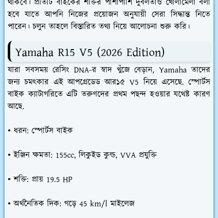
থাকবে। প্রতিটি বাইকের শক্তির পাশাপাশি দুর্বলতাও খোলামেলা বলা
হবে যাতে আপনি নিজের প্রয়োজন অনুযায়ী সেরা সিদ্ধান্ত নিতে
পারেন। চলুন তাহলে বিস্তারিত তথ্য নিয়ে আলোচনা শুরু করি।
Yamaha R15 V5 (2026 Edition)
যারা সবসময় রেসিং DNA-র স্বাদ খুঁজে বেড়ান, Yamaha তাদের
জন্য চমৎকার এই আপগ্রেডেড আর১৫ V5 নিয়ে এসেছে. স্পোর্টস
বাইক ক্যাটাগরিতে এটি তরুণদের প্রথম পছন্দ হওয়ার যথেষ্ট কারণ
আছে.
• ধরন: স্পোর্টস বাইক
• ইঞ্জিন ক্ষমতা: 155cc, লিকুইড কুল্ড, VVA প্রযুক্তি
• শক্তি: প্রায় 19.5 HP
• অর্থনৈতিক দিক: গড়ে 45 km/l মাইলেজ