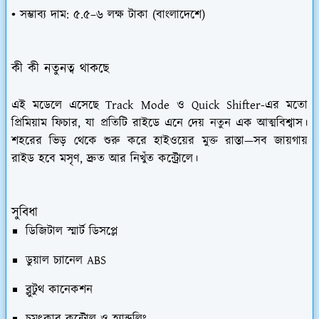
• সম্ভাব্য দাম: ৫.৫–৬ লক্ষ টাকা (বাংলাদেশে)
কী কী নতুনত্ব থাকছে
এই মডেলে এসেছে Track Mode ও Quick Shifter-এর মতো
প্রিমিয়াম ফিচার, যা প্রতিটি রাইডে এনে দেয় নতুন এক আত্মবিশ্বাস।
শহরের ভিড় থেকে শুরু করে হাইওয়ের মুক্ত রাস্তা—সব জায়গায়
রাইড হবে মসৃণ, দ্রুত আর নিখুঁত কন্ট্রোলে।
সুবিধা
ডিজিটাল স্মার্ট ডিসপ্লে
ডুয়াল চ্যানেল ABS
ব্লুটুথ কানেকশন
চমৎকার কন্ট্রোল ও হ্যান্ডলিং