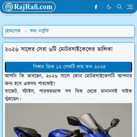
হোমপেজ
তথ্য প্রযুক্তি
২০২৬ সালের সেরা ৬টি মোটরসাইকেলের তালিকা
সিঙ্গার ফ্রিজ ১২ সেফটি দাম কত ২০২৫
আপনি কি ভাবছেন, ২০২৬ সালে কোন মোটরসাইকেলটি আপনার
জন্য হবে একদম পারফেক্ট?
বাজেট, স্টাইল, পারফরম্যান্স সব দিক থেকে মানানসই বাইক
খুঁজছেন।