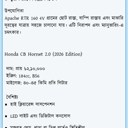
উপযোগিতা
Apache RTR 160 4V গ্রামের ছোট রাস্তা, বাম্পি রাস্তায় এবং মাঝারি
দূরত্বের যাত্রায় সহজে চালানো যায়। এটি নিরাপদ এবং ম্যানুভারিং-এ
চমৎকার।
Honda CB Hornet 2.0 (2026 Edition)
দাম:
প্রায় ৳২,১০,০০০
ইঞ্জিন:
184cc, BS6
মাইলেজ:
৪০–৪৫ কিমি প্রতি লিটার
বৈশিষ্ট্য
হাই ক্লিয়ারেন্স সাসপেনশন
LED লাইট এবং ডিজিটাল কনসোল