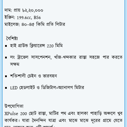
দাম:
প্রায় ৳২,২০,০০০
ইঞ্জিন:
199.6cc, BS6
মাইলেজ:
৪০–৪৫ কিমি প্রতি লিটার
বৈশিষ্ট্য
হাই গ্রাউন্ড ক্লিয়ারেন্স 220 মিমি
লং ট্রাভেল সাসপেনশন, খাঁজ-খন্দকার রাস্তা সহজে পার করতে
সক্ষম
শক্তিশালী চেইন ও ভারবহন
LED হেডলাইট ও ডিজিটাল+অ্যানালগ মিটার
উপযোগিতা
XPulse 200 ছোট রাস্তা, মাটির পথ এবং হালকা পাহাড়ি অঞ্চলে খুব
কার্যকর। যারা দৈনন্দিন যাত্রা এবং মাঝে মাঝে দূরের গ্রামে যেতে