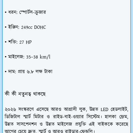
• ধরন: স্পোর্টস-ক্রুজার
• ইঞ্জিন: 249cc DOHC
• শক্তি: 27 HP
• মাইলেজ: 35–38 km/l
• দাম: প্রায় ৬.৮ লক্ষ টাকা
কী কী নতুনত্ব থাকছে
২০২৬ সংস্করণে এসেছে আরও আগ্রাসী লুক, উন্নত LED হেডলাইট,
ডিজিটাল স্মার্ট মিটার ও রাইড-বাই-ওয়্যার সিস্টেম। হালকা ফ্রেম,
উন্নত সাসপেনশন ও উন্নত মাইলেজ প্রযুক্তি এই বাইককে করেছে
আগের চেয়ে দ্রুত, স্মার্ট ও আরও রাইডার-ফ্রেন্ডলি।