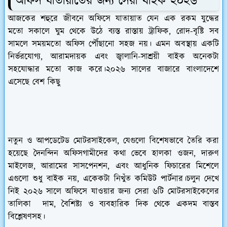
অফিস যাতায়াতের জন্য সেরা বাইক ২০২৬
আজকের শহুরে জীবনে অফিসে যাতায়াত যেন এক রকম যুদ্ধের
মতো সকালে ঘুম থেকে উঠে ব্যস্ত রাস্তায় ট্রাফিক, রোদ-বৃষ্টি সব
সামলে সময়মতো অফিস পৌঁছানো সহজ নয়। এমন অবস্থায় একটি
নির্ভরযোগ্য, আরামদায়ক এবং জ্বালানি-সাশ্রয়ী বাইক অনেকটা
সহযোদ্ধার মতো কাজ করে।২০২৬ সালের বাজারে বাংলাদেশে
এসেছে বেশ কিছু
নতুন ও আপডেটেড মোটরসাইকেল, যেগুলো বিশেষভাবে তৈরি করা
হয়েছে দৈনন্দিন অফিসগামীদের কথা ভেবে হালকা ওজন, দারুণ
মাইলেজ, আরামের সাসপেনশন, এবং আধুনিক ফিচারের মিশেলে
এগুলো শুধু বাইক নয়, একেকটা নিখুঁত কমিউট পার্টনার।চলুন দেখে
নিই ২০২৬ সালে অফিসে যাওয়ার জন্য সেরা ৬টি মোটরসাইকেলের
তালিকা দাম, বৈশিষ্ট্য ও ব্যবহারিক দিক থেকে একদম বাস্তব
বিশ্লেষণসহ।