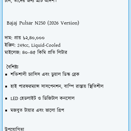
চান, তাদের জন্য এটি আদর্শ।
Bajaj Pulsar N250 (2026 Version)
দাম:
প্রায় ৳২,৪০,০০০
ইঞ্জিন:
249cc, Liquid-Cooled
মাইলেজ:
৪০–৪৫ কিমি প্রতি লিটার
বৈশিষ্ট্য
শক্তিশালী চ্যাসিস এবং ডুয়াল ডিস্ক ব্রেক
হাই পারফরম্যান্স সাসপেনশন, বাম্পি রাস্তায় স্থিতিশীল
LED হেডলাইট ও ডিজিটাল কনসোল
মজবুত টায়ার এবং ভালো গ্রিপ
উপযোগিতা