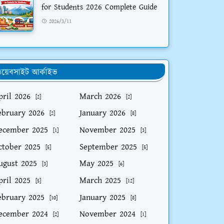
for Students 2026 Complete Guide
2026/3/11
য়েবসাইট আর্কাইভ
pril 2026
March 2026
[2]
[2]
ebruary 2026
January 2026
[2]
[8]
ecember 2025
November 2025
[1]
[3]
ctober 2025
September 2025
[5]
[5]
ugust 2025
May 2025
[3]
[6]
pril 2025
March 2025
[5]
[12]
ebruary 2025
January 2025
[10]
[8]
ecember 2024
November 2024
[2]
[1]