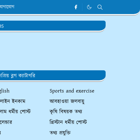
যোগাযোগ
DS
প্রিয় ব্লগ ক্যাটাগরি
glish
Sports and exercise
লাইন ইনকাম
আবহাওয়া জলবায়ু
াম ধর্মীয় পোস্ট
কৃষি বিষয়ক তথ্য
ালেন্ডার
খ্রিস্টান ধর্মীয় পোস্ট
য
তথ্য প্রযুক্তি