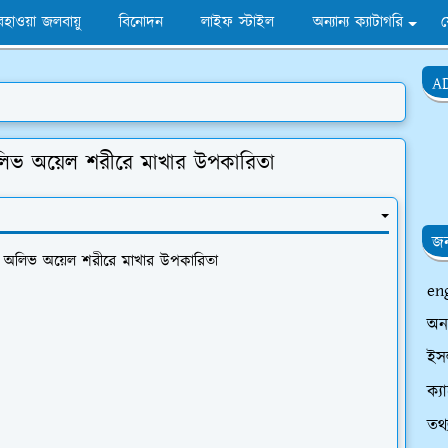
হাওয়া জলবায়ু
বিনোদন
লাইফ স্টাইল
অন্যান্য ক্যাটাগরি
A
লিভ অয়েল শরীরে মাখার উপকারিতা
জন
 - অলিভ অয়েল শরীরে মাখার উপকারিতা
en
অন
ইসল
ক্য
তথ্