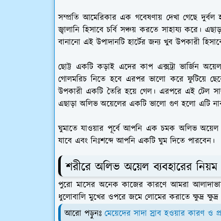
সম্প্রতি আমেরিকার এক গবেষণায় দেখা গেছে দুর্বল হ
জ্বালানি হিসাবে চর্বি সঞ্চয় করতে সাহায্য করে। এছাড
বানানো এই উপাদানটি হার্টের জন্য খুব উপকারী হিসাব
ছোট্ট একটি কড়াই এদের কাপ এক্সট্রা ভার্জিন অয
গোলমরিচ নিতে হবে এরপর ভালো করে ফুটিয়ে ছেক
উপকারী একটি তৈরি হয়ে গেল। এরপরে এই টেল সালাদ
এছাড়া অলিভ অয়েলের একটি ভালো গুণ হলো এটি নাক
ঘুমাতে যাওয়ার পূর্বে আপনি এক চমক অলিভ অয়েল
যাবে এবং নিঃশব্দে আপনি একটি ঘুম দিতে পারবেন।
শরীরে অলিভ অয়েল ব্যবহারের নিয়ম
পুরো মাসের অনেক কাজের কারণে আমরা আলাদাভাব
ধুলোবালি মুখের ওপরে জমে লোমের করাতে ক্ষুদ্র ক্ষুদ্
আরো পড়ুনঃ
মেয়েদের সাদা স্রাব হওয়ার কারণ ও প