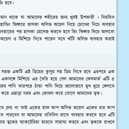
িং হবে।
িদ্যমান থাকে যা আমাদের শরীরের জন্য খুবই উপকারী । নিয়মিত
ল্ডিং ফিঙ্গারে হালকা অলিভ অয়েল নিয়ে চোখের নিচে ব্যবহার
্যবহারের পর হালকা মেসেজ করতে হবে রিং ফিঙ্গার দিয়ে আলতো
অয়েল ও মিশিয়ে নিতে পারেন তবে খাঁটি অলিভ ব্যবহার করাই
নেক সহজ একটি এই ডিমের কুসুম সহ ডিম নিতে হবে এরপরে এক
একসঙ্গে মিশিয়ে এর তৈরি হয়ে গেল আমাদের ফেসমার্ক এটি ৫
 পানি তারপরে ঠান্ডা পানি দিয়ে ভালোভাবে মুখ ধুয়ে ফেলতে
ায্য করে এছাড়া নরম এবং কোমল করে তোলে আমাদের ত্বক।
প হতে দেয় না তাই একের হাফ কাপ অলিভ অয়েল একের চার কাপ
নিতে পারবেন যা আমাদের প্রতিদিন রাতে ব্যবহার করতে হবে এটি
র ত্বকের ব্যাকটেরিয়া মারতে সাহায্য করবে এবং ত্বককে রাখবে