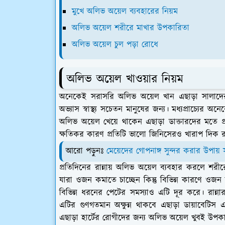
মুখে অলিভ অয়েল ব্যবহারের নিয়ম
অলিভ অয়েল শরীরে মাখার উপকারিতা
অলিভ অয়েল চুল পড়া রোধে
অলিভ অয়েল খাওয়ার নিয়ম
অনেকেই সরাসরি অলিভ অয়েল খান এছাড়া সালাদের
অভ্যাস স্বাস্থ্য সচেতন মানুষের জন্য। মধ্যপ্রাচ্যের 
অলিভ অয়েল খেয়ে থাকেন এছাড়া ডাক্তারদের মতে প্র
ক্ষতিকর কারণ প্রতিটি ভালো জিনিসেরও খারাপ দিক র
আরো পড়ুনঃ
মেয়েদের গোপনাঙ্গ সুন্দর করার উপায় 
প্রতিদিনের রান্নায় অলিভ অয়েল ব্যবহার করলে শর
যারা ওজন কমাতে চাচ্ছেন কিন্তু বিভিন্ন কারণে ওজন
বিভিন্ন ধরনের পেটের সমস্যাও এটি দূর করে। রান্নার 
এটির গুণগতমান অক্ষুন্ন থাকবে এছাড়া ডায়াবেটিস 
এছাড়া হার্টের রোগীদের জন্য অলিভ অয়েল খুবই উপকার