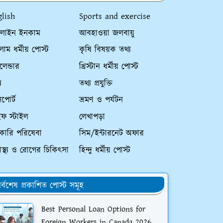
glish
Sports and exercise
লাইন ইনকাম
আবহাওয়া জলবায়ু
াম ধর্মীয় পোস্ট
কৃষি বিষয়ক তথ্য
ালেন্ডার
খ্রিস্টান ধর্মীয় পোস্ট
য
তথ্য প্রযুক্তি
পোর্ট
ভ্রমণ ও পর্যটন
ইফ স্টাইল
লেখাপড়া
কারি পরিষেবা
সিম/ইন্টারনেট অফার
্বাস্থ্য ও রোগের চিকিৎসা
হিন্দু ধর্মীয় পোস্ট
র্বশেষ প্রকাশিত পোস্ট সমূহ
Best Personal Loan Options for
Foreign Workers in Canada 2026