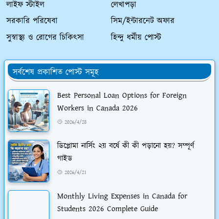
লাইফ স্টাইল
লেখাপড়া
সরকারি পরিষেবা
সিম/ইন্টারনেট অফার
সুস্বাস্থ্য ও রোগের চিকিৎসা
হিন্দু ধর্মীয় পোস্ট
সর্বশেষ প্রকাশিত পোস্ট সমূহ
Best Personal Loan Options for Foreign
Workers in Canada 2026
2026/4/28
ডিপ্লোমা নার্সিং ২য় বর্ষে কী কী পড়ানো হয়? সম্পূর্ণ
গাইড
2026/4/21
Monthly Living Expenses in Canada for
Students 2026 Complete Guide