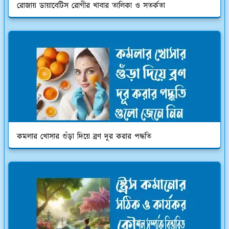
রোজায় ডায়াবেটিস রোগীর খাবার তালিকা ও সতর্কতা
কমলার খোসার গুঁড়া দিয়ে ব্রণ দূর করার পদ্ধতি