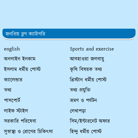
জনপ্রিয় ব্লগ ক্যাটাগরি
english
Sports and exercise
অনলাইন ইনকাম
আবহাওয়া জলবায়ু
ইসলাম ধর্মীয় পোস্ট
কৃষি বিষয়ক তথ্য
ক্যালেন্ডার
খ্রিস্টান ধর্মীয় পোস্ট
তথ্য
তথ্য প্রযুক্তি
পাসপোর্ট
ভ্রমণ ও পর্যটন
লাইফ স্টাইল
লেখাপড়া
সরকারি পরিষেবা
সিম/ইন্টারনেট অফার
সুস্বাস্থ্য ও রোগের চিকিৎসা
হিন্দু ধর্মীয় পোস্ট